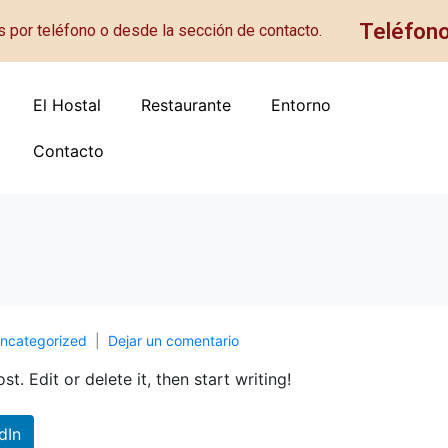
Teléfon
s por teléfono o desde la sección de contacto.
El Hostal
Restaurante
Entorno
Contacto
ncategorized
Dejar un comentario
t. Edit or delete it, then start writing!
dIn