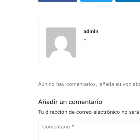
admin
Aún no hay comentarios, ¡añada su voz aba
Añadir un comentario
Tu dirección de correo electrónico no será
C
o
m