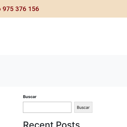
o 975 376 156
Buscar
Buscar
Recent Posts