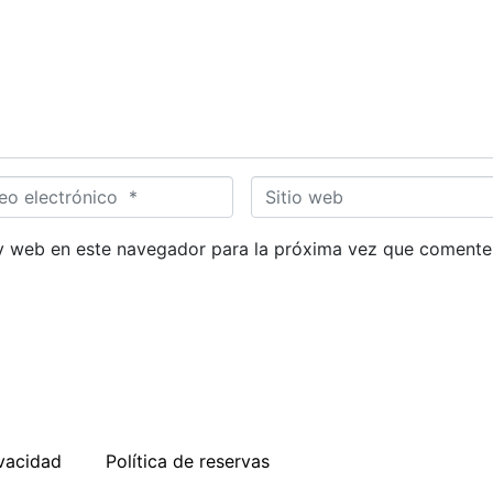
S
i
t
y web en este navegador para la próxima vez que comente
i
o
w
e
b
ivacidad
Política de reservas